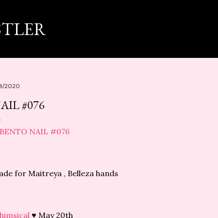
スキップしてメイン コンテンツに移動
STLER
18/2020
AIL #076
de for Maitreya , Belleza hands
himsical
♥ May 20th