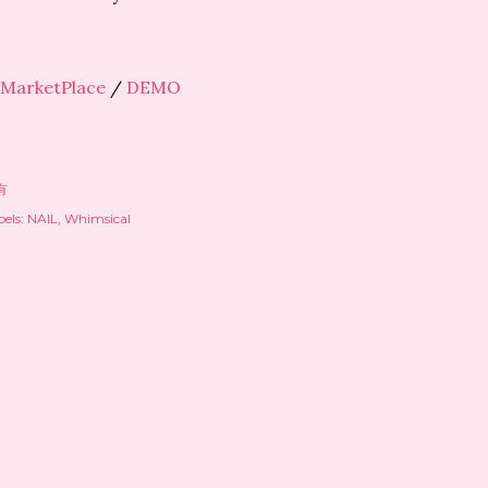
MarketPlace
/
DEMO
有
els:
NAIL
Whimsical