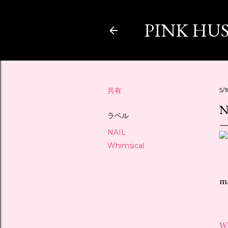
PINK HU
共有
5/
N
ラベル
NAIL
Whimsical
ma
W