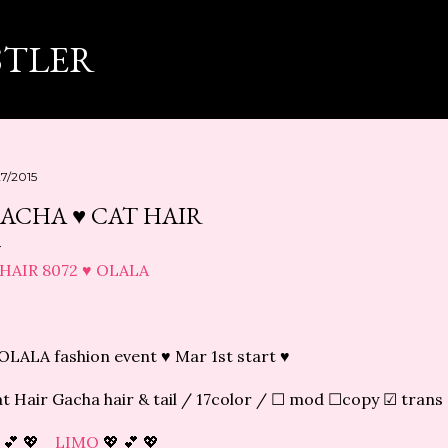
スキップしてメイン コンテンツに移動
STLER
27/2015
ACHA ♥ CAT HAIR
OLALA fashion event ♥ Mar 1st start ♥
t Hair Gacha hair & tail / 17color / ☐ mod ☐copy ☑ trans
 💕 💖
LIMO
💖 💕 💖