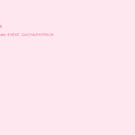
有
els:
EVENT
GACHA/FATPACK