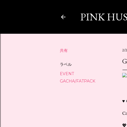
PINK HU
共有
2/
G
ラベル
EVENT
GACHA/FATPACK
♥ 
Ca
