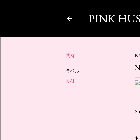
PINK HU
共有
10
N
ラベル
NAIL
S
❥