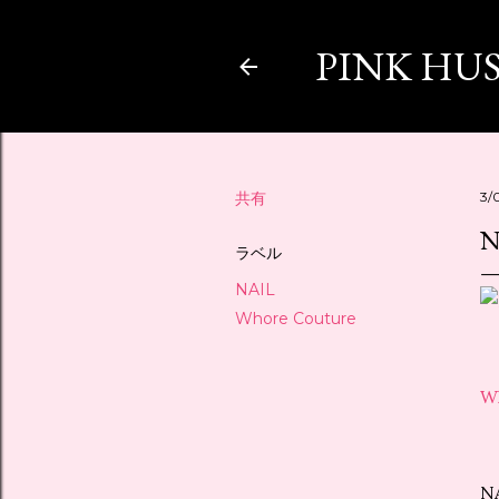
PINK HU
共有
3/
N
ラベル
NAIL
Whore Couture
W
N