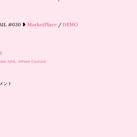
AIL #030 ❥
MarketPlace
/
DEMO
有
els:
NAIL
Whore Couture
メント