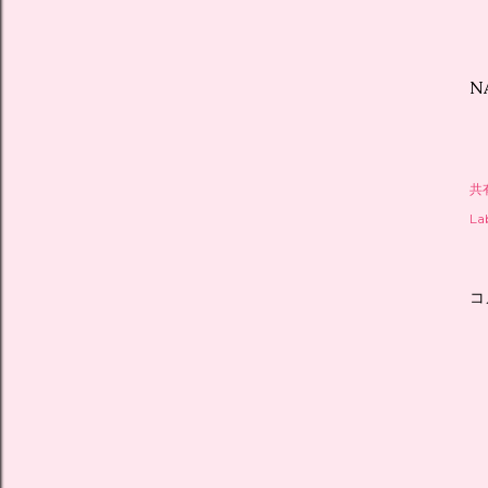
N
共
Lab
コ