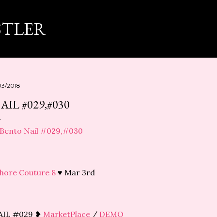
スキップしてメイン コンテンツに移動
STLER
03/2018
AIL #029,#030
hore Couture 8
♥ Mar 3rd
AIL #029 ❥
MarketPlace
/
DEMO