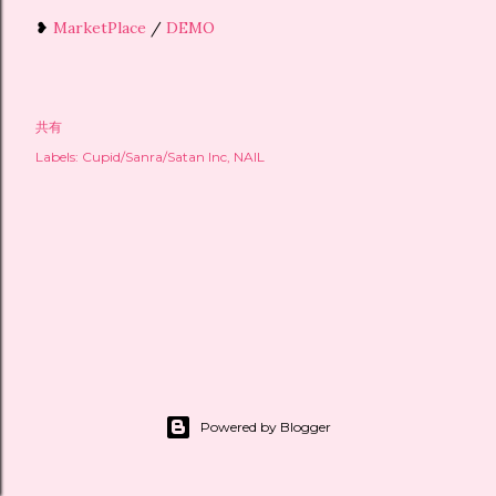
❥
MarketPlace
/
DEMO
共有
Labels:
Cupid/Sanra/Satan Inc
NAIL
Powered by Blogger