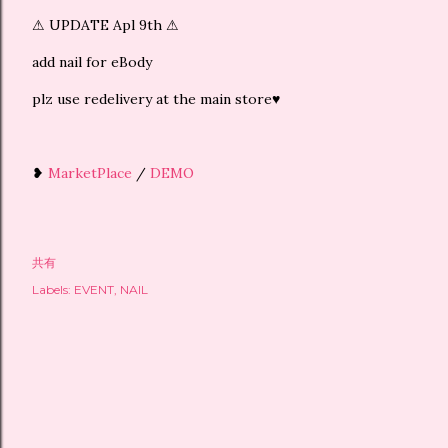
⚠ UPDATE Apl 9th ⚠
add nail for eBody
plz use redelivery at the main store♥
❥
MarketPlace
/
DEMO
共有
Labels:
EVENT
NAIL